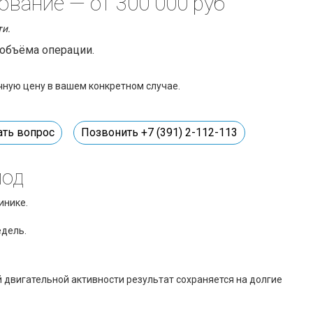
ование
— от 300 000 руб
ти.
 объёма операции.
чную цену в вашем конкретном случае.
ать вопрос
Позвонить +7 (391) 2-112-113
иод
инике.
едель.
 двигательной активности результат сохраняется на долгие