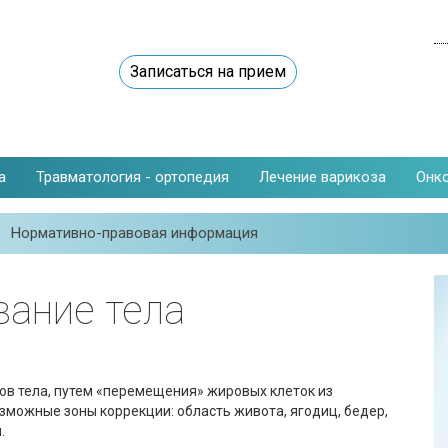
Записаться на прием
а
Травматология - ортопедия
Лечение варикоза
Онк
Нормативно-правовая информация
вание тела
ов тела, путем «перемещения» жировых клеток из
озможные зоны коррекции: область живота, ягодиц, бедер,
.