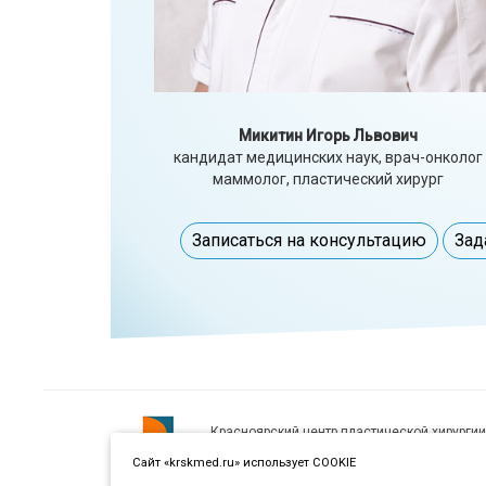
Микитин Игорь Львович
кандидат медицинских наук, врач-онколог
маммолог, пластический хирург
Записаться на консультацию
Зад
Красноярский центр пластической хирургии
Политика защиты персональной информаци
Сайт «krskmed.ru» использует COOKIE
© 2015-2026 Все права защищены.