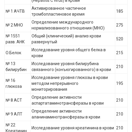
(Hepatitis C virus) в крови
Активированное частичное
№ 1 АЧТВ
185
тромбопластиновое время
Определение международного
№ 2 МНО
275
нормализованного отношения (MHO)
№ 1551
Общий (клинический) анализ крови
520
разв. АНК
развернутый
Исследование уровня общего белка в
О.Белок
215
крови
№ 13
Исследование уровня билирубина
210
билирубин
связанного (конъюгированного) в крови
Исследование уровня глюкозы в крови
№ 16
методом непрерывного
195
глюкоза
мониторирования
Определение активности
№ 8 АСТ
210
аспартатаминотрансферазы в крови
Определение активности
№ 9 АЛТ
210
аланинаминотрансферазы в крови
№ 22
Исследование уровня креатинина в крови
210
Креатинин