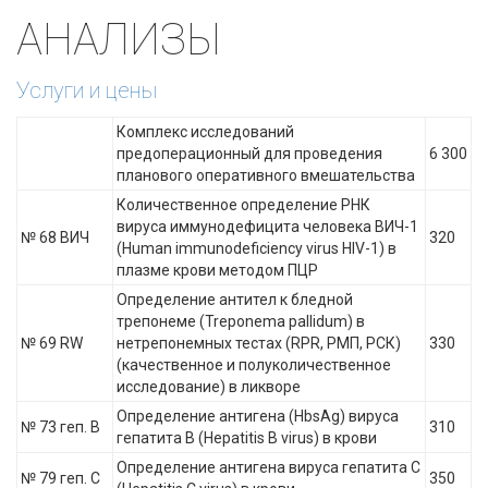
АНАЛИЗЫ
Услуги и цены
Комплекс исследований
предоперационный для проведения
6 300
планового оперативного вмешательства
Количественное определение РНК
вируса иммунодефицита человека ВИЧ-1
№ 68 ВИЧ
320
(Human immunodeficiency virus HIV-1) в
плазме крови методом ПЦР
Определение антител к бледной
трепонеме (Treponema pallidum) в
№ 69 RW
нетрепонемных тестах (RPR, РМП, РСК)
330
(качественное и полуколичественное
исследование) в ликворе
Определение антигена (HbsAg) вируса
№ 73 геп. В
310
гепатита B (Hepatitis B virus) в крови
Определение антигена вируса гепатита C
№ 79 геп. С
350